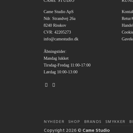
CAME STUDIO
KUN
Came Studio ApS
Konta
Ndr. Strandvej 26a
Retur
8240 Risskov
Handel
CVR: 42205273
Cookie
info@camestudio.dk
Gavek
Åbningstider:
Mandag lukket
Tirsdag-Fredag 11:00-17:00
Lørdag 10:00-13:00
NYHEDER
SHOP
BRANDS
SMYKKER
B
Copyright 2026 ©
Came Studio