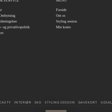
DESERVICE
MENU
kt
Forside
/Ombytning
Om os
sbetingelser
Styling session
- og privatlivspolitik
Min konto
ort
EAUTY
INTERIØR
SKO
STYLING SESSION
GAVEKORT
UDSAL