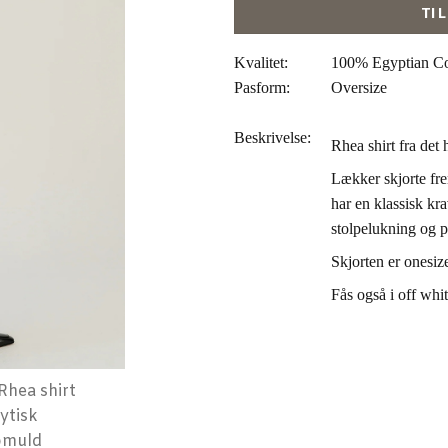
TI
Kvalitet:
100% Egyptian Co
Pasform:
Oversize
Beskrivelse:
Rhea shirt fra de
Lækker skjorte fre
har en klassisk kr
stolpelukning og 
Skjorten er onesiz
Fås også i off whit