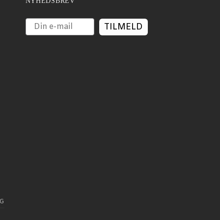
NYHEDSBREV
TILMELD
G