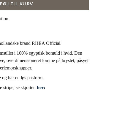
LFØJ TIL KURV
tton
t hollandske brand RHEA Official.
mstillet i 100% egyptisk bomuld i hvid. Den
ave, overdimensioneret lomme på brystet, påsyet
perlemorsknapper.
e og har en løs pasform.
e stripe, se skjorten
her: