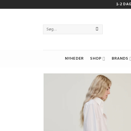
Fortsæt
1-2 DA
til
indhold
Søg
efter:
NYHEDER
SHOP
BRANDS