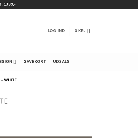
 1399,-
LOG IND
0
KR.
ESSION
GAVEKORT
UDSALG
 – WHITE
TE