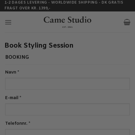
1-2 DAGES LEVERING - WORLDWIDE SHIPPING - DK GRATIS
Fortsæt
FRAGT OVER KR. 1399,-
til
indhold
Book Styling Session
BOOKING
Navn
*
E-mail
*
Telefonnr.
*