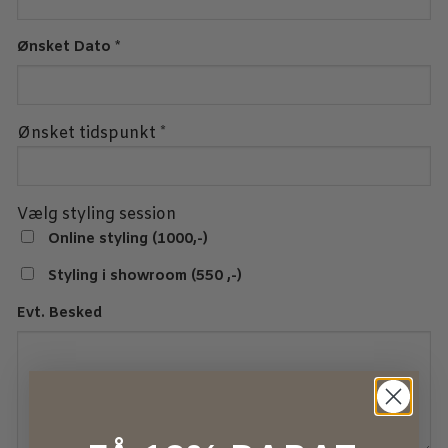
Ønsket Dato
*
Ønsket tidspunkt
*
Vælg styling session
Online styling (1000,-)
Styling i showroom (550 ,-)
Evt. Besked