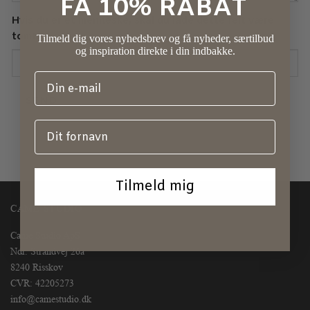
FÅ 10% RABAT
Hvis du er et menneske, skal du lade dette felt være
tomt.
Tilmeld dig vores nyhedsbrev og få nyheder, særtilbud
og inspiration direkte i din indbakke.
SEND
Tilmeld mig
CAME STUDIO
Came Studio ApS
Ndr. Strandvej 26a
8240 Risskov
CVR: 42205273
info@camestudio.dk