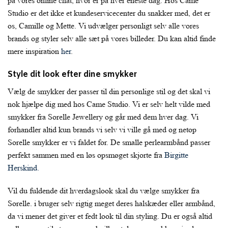
på vores online chat, hvor er på hver eneste dag. Hos Came
Studio er det ikke et kundeservicecenter du snakker med, det er
os, Camille og Mette. Vi udvælger personligt selv alle vores
brands og styler selv alle sæt på vores billeder. Du kan altid finde
mere inspiration
her
.
Style dit look efter dine smykker
Vælg de smykker der passer til din personlige stil og det skal vi
nok hjælpe dig med hos Came Studio. Vi er selv helt vilde med
smykker fra Sorelle Jewellery og går med dem hver dag. Vi
forhandler altid kun brands vi selv vi ville gå med og netop
Sorelle smykker er vi faldet for. De smalle perlearmbånd passer
perfekt sammen med en løs opsmøget skjorte fra
Birgitte
Herskind.
Vil du fuldende dit hverdagslook skal du vælge smykker fra
Sorelle. i bruger selv rigtig meget deres halskæder eller armbånd,
da vi mener det giver et fedt look til din styling. Du er også altid