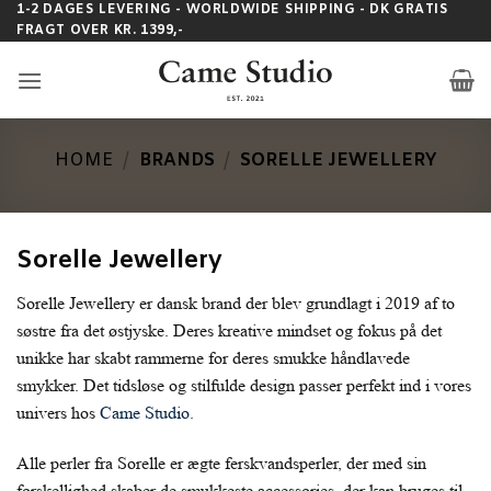
Fortsæt
1-2 DAGES LEVERING - WORLDWIDE SHIPPING - DK GRATIS
FRAGT OVER KR. 1399,-
til
indhold
HOME
/
BRANDS
/
SORELLE JEWELLERY
Sorelle Jewellery
Sorelle Jewellery er dansk brand der blev grundlagt i 2019 af to
søstre fra det østjyske. Deres kreative mindset og fokus på det
unikke har skabt rammerne for deres smukke håndlavede
smykker. Det tidsløse og stilfulde design passer perfekt ind i vores
univers hos
Came Studio.
Alle perler fra Sorelle er ægte ferskvandsperler, der med sin
forskellighed skaber de smukkeste accessories, der kan bruges til