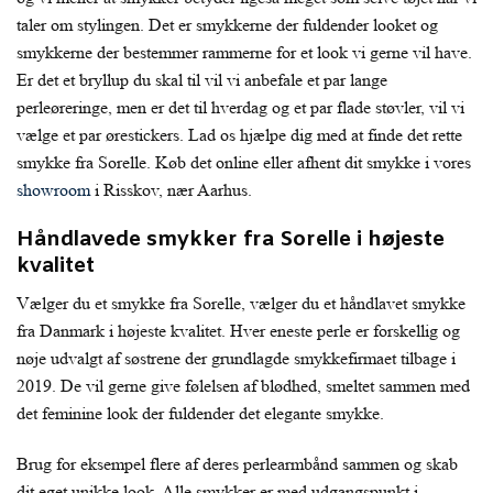
taler om stylingen. Det er smykkerne der fuldender looket og
smykkerne der bestemmer rammerne for et look vi gerne vil have.
Er det et bryllup du skal til vil vi anbefale et par lange
perleøreringe, men er det til hverdag og et par flade støvler, vil vi
vælge et par ørestickers. Lad os hjælpe dig med at finde det rette
smykke fra Sorelle. Køb det online eller afhent dit smykke i vores
showroom
i Risskov, nær Aarhus.
Håndlavede smykker fra Sorelle i højeste
kvalitet
Vælger du et smykke fra Sorelle, vælger du et håndlavet smykke
fra Danmark i højeste kvalitet. Hver eneste perle er forskellig og
nøje udvalgt af søstrene der grundlagde smykkefirmaet tilbage i
2019. De vil gerne give følelsen af blødhed, smeltet sammen med
det feminine look der fuldender det elegante smykke.
Brug for eksempel flere af deres perlearmbånd sammen og skab
dit eget unikke look. Alle smykker er med udgangspunkt i