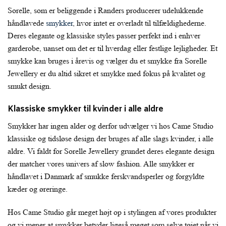
Sorelle, som er beliggende i Randers producerer udelukkende
håndlavede
smykker
, hvor intet er overladt til tilfældighederne.
Deres elegante og klassiske styles passer perfekt ind i enhver
garderobe, uanset om det er til hverdag eller festlige lejligheder. Et
smykke kan bruges i årevis og vælger du et smykke fra Sorelle
Jewellery er du altid sikret et smykke med fokus på kvalitet og
smukt design.
Klassiske smykker til kvinder i alle aldre
Smykker har ingen alder og derfor udvælger vi hos Came Studio
klassiske og tidsløse design der bruges af alle slags kvinder, i alle
aldre. Vi faldt for Sorelle Jewellery grundet deres elegante design
der matcher vores univers af slow fashion. Alle smykker er
håndlavet i Danmark af smukke ferskvandsperler og forgyldte
kæder og øreringe.
Hos Came Studio går meget højt op i stylingen af vores produkter
og vi mener at smykker betyder ligeså meget som selve tøjet når vi