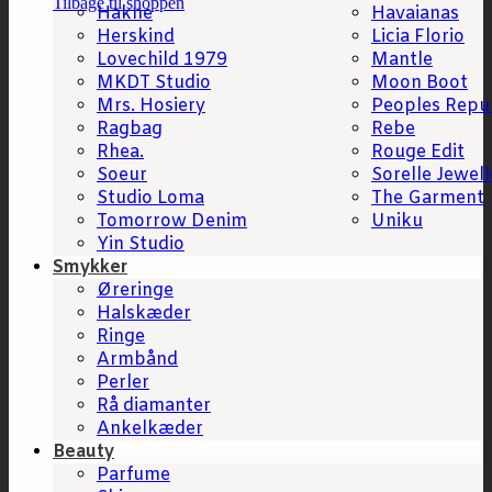
Tilbage til shoppen
Hakne
Havaianas
Herskind
Licia Florio
Lovechild 1979
Mantle
MKDT Studio
Moon Boot
Mrs. Hosiery
Peoples Repu
Ragbag
Rebe
Rhea.
Rouge Edit
Soeur
Sorelle Jewell
Studio Loma
The Garment
Tomorrow Denim
Uniku
Yin Studio
Smykker
Øreringe
Halskæder
Ringe
Armbånd
Perler
Rå diamanter
Ankelkæder
Beauty
Parfume