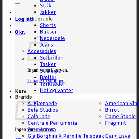
Strik
Jakker
Underdele
Log ind
Shorts
Bukser
0
kr.
Nederdele
Jeans
Accessories
Solbriller
Tasker
Ingen varer i kurven.
Strømper
Bælter
Tilbage til shoppen
Tørklæder
Hat og vanter
Kurv
Brands
A. Kjærbede
American Vin
Beta Studios
Birrot
Cala Jade
Came Studio
Centrale Perfumería
Fragmnt
Ingen varer i kurven.
Formentera
Gia Borghini X Pernille Teisbaek
Gai + Lisva