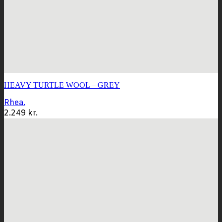
HEAVY TURTLE WOOL – GREY
Rhea.
2.249
kr.