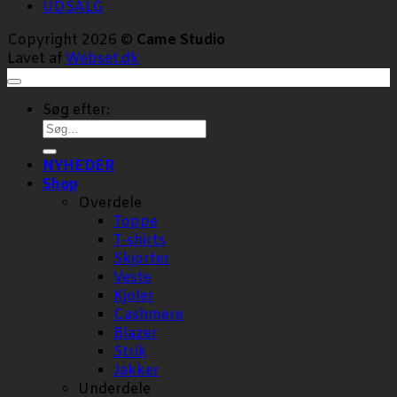
UDSALG
Copyright 2026 ©
Came Studio
Lavet af
Webset.dk
Søg efter:
NYHEDER
Shop
Overdele
Toppe
T-shirts
Skjorter
Veste
Kjoler
Cashmere
Blazer
Strik
Jakker
Underdele