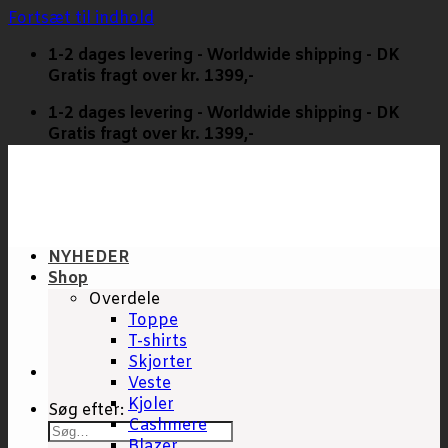
Fortsæt til indhold
1-2 dages levering - Worldwide shipping - DK
Gratis fragt over kr. 1399,-
1-2 dages levering - Worldwide shipping - DK
Gratis fragt over kr. 1399,-
NYHEDER
Shop
Overdele
Toppe
T-shirts
Skjorter
Veste
Kjoler
Søg efter:
Cashmere
Blazer