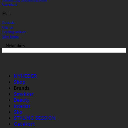
Gavekort
Menu
Forside
Om os
Styling session
Min konto
Nyhedsbrev
NYHEDER
Shop
Brands
Smykker
Beauty
Interiør
Sko
STYLING SESSION
Gavekort