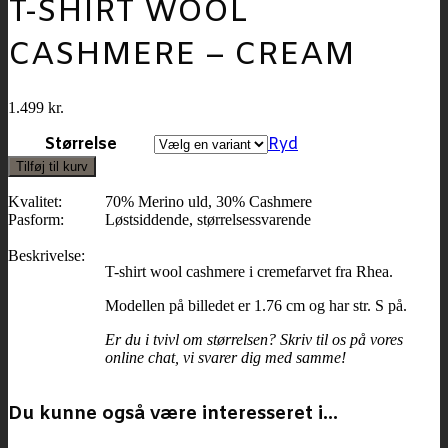
T-SHIRT WOOL
CASHMERE – CREAM
1.499
kr.
Størrelse
Ryd
Tilføj til kurv
Kvalitet:
70% Merino uld, 30% Cashmere
Pasform:
Løstsiddende, størrelsessvarende
Beskrivelse:
T-shirt wool cashmere i cremefarvet fra Rhea.
Modellen på billedet er 1.76 cm og har str. S på.
Er du i tvivl om størrelsen? Skriv til os på vores
online chat, vi svarer dig med samme!
Du kunne også være interesseret i…