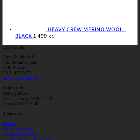
HEAVY CREW MERINO WOOL -
BLACK
1.499
kr.
Came Studio
Came Studio ApS
Ndr. Strandvej 26a
8240 Risskov
CVR: 42205273
info@camestudio.dk
Åbningstider:
Mandag lukket
Tirsdag-Fredag 11:00-17:00
Lørdag 10:00-13:00
Kundeservice
Kontakt
Retur/Ombytning
Handelsbetingelser
Cookie- og privatlivspolitik