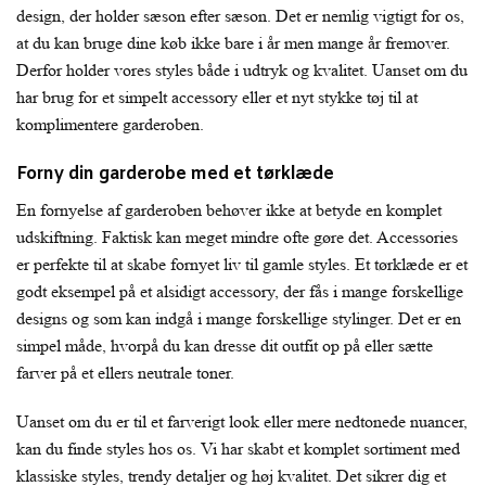
design, der holder sæson efter sæson. Det er nemlig vigtigt for os,
at du kan bruge dine køb ikke bare i år men mange år fremover.
Derfor holder vores styles både i udtryk og kvalitet. Uanset om du
har brug for et simpelt accessory eller et nyt stykke tøj til at
komplimentere garderoben.
Forny din garderobe med et tørklæde
En fornyelse af garderoben behøver ikke at betyde en komplet
udskiftning. Faktisk kan meget mindre ofte gøre det. Accessories
er perfekte til at skabe fornyet liv til gamle styles. Et tørklæde er et
godt eksempel på et alsidigt accessory, der fås i mange forskellige
designs og som kan indgå i mange forskellige stylinger. Det er en
simpel måde, hvorpå du kan dresse dit outfit op på eller sætte
farver på et ellers neutrale toner.
Uanset om du er til et farverigt look eller mere nedtonede nuancer,
kan du finde styles hos os. Vi har skabt et komplet sortiment med
klassiske styles, trendy detaljer og høj kvalitet. Det sikrer dig et