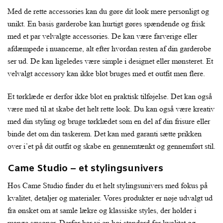
Med de rette accessories kan du gøre dit look mere personligt og
unikt. En basis garderobe kan hurtigt gøres spændende og frisk
med et par velvalgte accessories. De kan være farverige eller
afdæmpede i nuancerne, alt efter hvordan resten af din garderobe
ser ud. De kan ligeledes være simple i designet eller mønsteret. Et
velvalgt accessory kan ikke blot bruges med et outfit men flere.
Et tørklæde er derfor ikke blot en praktisk tilføjelse. Det kan også
være med til at skabe det helt rette look. Du kan også være kreativ
med din styling og bruge tørklædet som en del af din frisure eller
binde det om din taskerem. Det kan med garanti sætte prikken
over i’et på dit outfit og skabe en gennemtænkt og gennemført stil.
Came Studio – et stylingsunivers
Hos Came Studio finder du et helt stylingsunivers med fokus på
kvalitet, detaljer og materialer. Vores produkter er nøje udvalgt ud
fra ønsket om at samle lækre og klassiske styles, der holder i
mange sæsoner. Derfor har vi en høj standard for kvalitet og