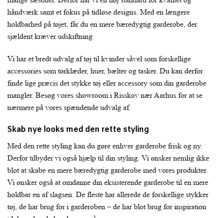
håndværk samt et fokus på tidløse designs. Med en længere
holdbarhed på tøjet, får du en mere bæredygtig garderobe, der
sjældent kræver udskiftning
Vi har et bredt udvalg af tøj til kvinder såvel som forskellige
accessories som tørklæder, huer, bælter og tasker. Du kan derfor
finde lige præcis det stykke tøj eller accessory som din garderobe
mangler. Besøg vores showroom i Risskov nær Aarhus for at se
nærmere på vores spændende udvalg af.
Skab nye looks med den rette styling
Med den rette styling kan du gøre enhver garderobe frisk og ny.
Derfor tilbyder vi også hjælp til din styling. Vi ønsker nemlig ikke
blot at skabe en mere bæredygtig garderobe med vores produkter.
Vi ønsker også at omdanne din eksisterende garderobe til en mere
holdbar en af slagsen. De fleste har allerede de forskellige stykker
tøj, de har brug for i garderoben – de har blot brug for inspiration