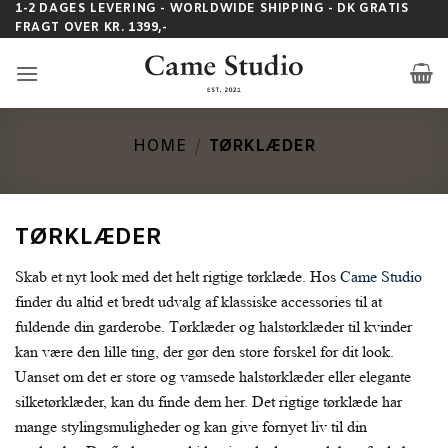
Fortsæt
1-2 DAGES LEVERING - WORLDWIDE SHIPPING - DK GRATIS
FRAGT OVER KR. 1399,-
til
indhold
HOME
/
TØRKLÆDER
TØRKLÆDER
Skab et nyt look med det helt rigtige tørklæde. Hos
Came Studio
finder du altid et bredt udvalg af klassiske accessories til at
fuldende din garderobe. Tørklæder og halstørklæder til kvinder
kan være den lille ting, der gør den store forskel for dit look.
Uanset om det er store og vamsede halstørklæder eller elegante
silketørklæder, kan du finde dem her. Det rigtige tørklæde har
mange stylingsmuligheder og kan give fornyet liv til din