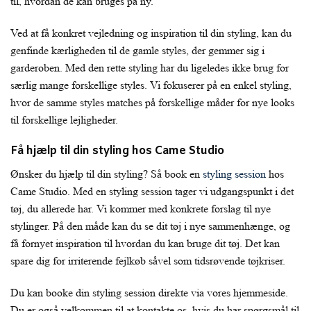
til, hvordan de kan bruges på ny.
Ved at få konkret vejledning og inspiration til din styling, kan du
genfinde kærligheden til de gamle styles, der gemmer sig i
garderoben. Med den rette styling har du ligeledes ikke brug for
særlig mange forskellige styles. Vi fokuserer på en enkel styling,
hvor de samme styles matches på forskellige måder for nye looks
til forskellige lejligheder.
Få hjælp til din styling hos Came Studio
Ønsker du hjælp til din styling? Så book en
styling session
hos
Came Studio. Med en styling session tager vi udgangspunkt i det
tøj, du allerede har. Vi kommer med konkrete forslag til nye
stylinger. På den måde kan du se dit tøj i nye sammenhænge, og
få fornyet inspiration til hvordan du kan bruge dit tøj. Det kan
spare dig for irriterende fejlkøb såvel som tidsrøvende tøjkriser.
Du kan booke din styling session direkte via vores hjemmeside.
Du er også velkommen til at kontakte os, hvis du har spørgsmål til