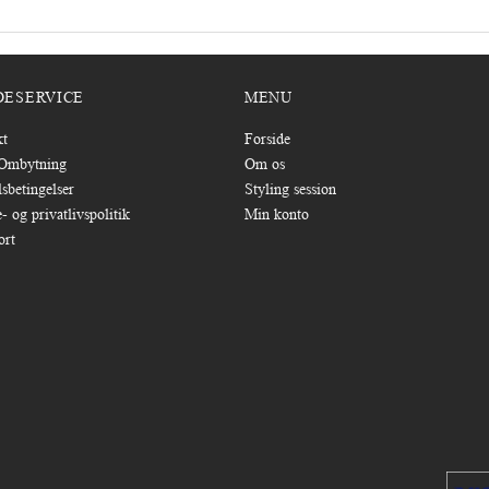
DESERVICE
MENU
kt
Forside
/Ombytning
Om os
sbetingelser
Styling session
- og privatlivspolitik
Min konto
ort