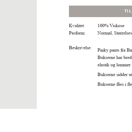
TI
Kvalitet:
100% Viskose
Pasform:
Normal, Størrelse
Beskrivelse:
Pinky pants fra Bir
Bukserne har bred
elastik og lommer 
Bukserne sidder utr
Bukserne fåes i fl