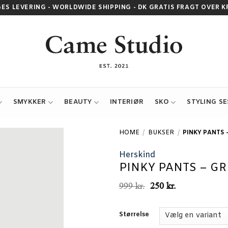
GES LEVERING - WORLDWIDE SHIPPING - DK GRATIS FRAGT OVER KR.
SMYKKER
BEAUTY
INTERIØR
SKO
STYLING S
HOME
/
BUKSER
/
PINKY PANTS 
Herskind
PINKY PANTS – GR
Den
Den
999
kr.
250
kr.
oprindelige
aktuelle
pris
pris
var:
er:
Størrelse
999 kr..
250 kr..