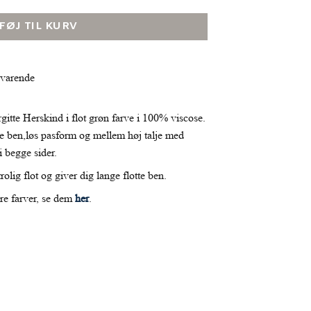
LFØJ TIL KURV
svarende
gitte Herskind i flot grøn farve i 100% viscose.
e ben,løs pasform og mellem høj talje med
i begge sider.
olig flot og giver dig lange flotte ben.
ere farver, se dem
her
.