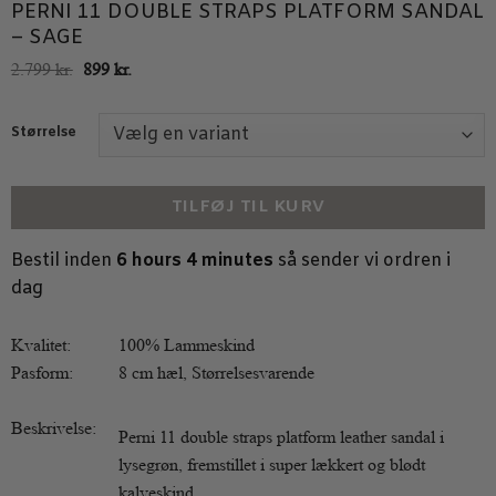
PERNI 11 DOUBLE STRAPS PLATFORM SANDAL
– SAGE
Den
Den
2.799
kr.
899
kr.
oprindelige
aktuelle
pris
pris
var:
er:
Størrelse
2.799 kr..
899 kr..
TILFØJ TIL KURV
Bestil inden
6 hours 4 minutes
så sender vi ordren i
dag
Kvalitet:
100% Lammeskind
Pasform:
8 cm hæl, Størrelsesvarende
Beskrivelse:
Perni 11 double straps platform leather sandal i
lysegrøn, fremstillet i super lækkert og blødt
kalveskind.