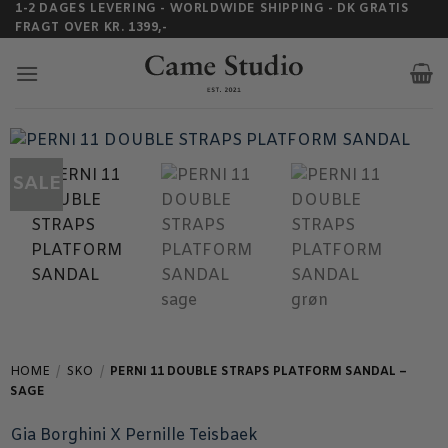
Fortsæt
1-2 DAGES LEVERING - WORLDWIDE SHIPPING - DK GRATIS
FRAGT OVER KR. 1399,-
til
indhold
SALE
HOME
/
SKO
/
PERNI 11 DOUBLE STRAPS PLATFORM SANDAL –
SAGE
Gia Borghini X Pernille Teisbaek