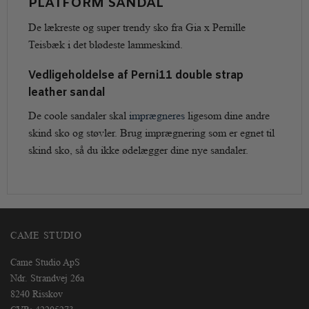
PLATFORM SANDAL
De lækreste og super trendy sko fra Gia x Pernille
Teisbæk i det blødeste lammeskind.
Vedligeholdelse af Perni11 double strap
leather sandal
De coole sandaler skal
imprægneres
ligesom dine andre
skind sko og støvler. Brug imprægnering som er egnet til
skind sko, så du ikke ødelægger dine nye sandaler.
CAME STUDIO
Came Studio ApS
Ndr. Strandvej 26a
8240 Risskov