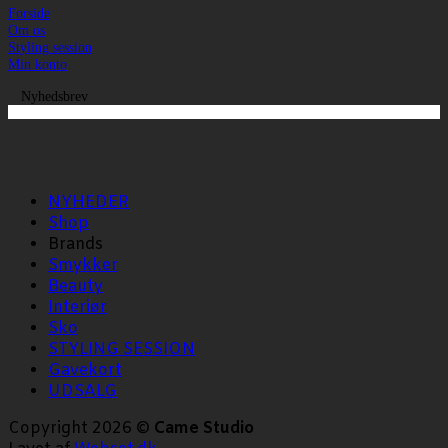
Forside
Om os
Styling session
Min konto
Nyhedsbrev
NYHEDER
Shop
Brands
Smykker
Beauty
Interiør
Sko
STYLING SESSION
Gavekort
UDSALG
Copyright 2026 ©
Came Studio