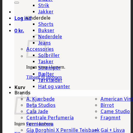
Strik
Jakker
Underdele
Log ind
Shorts
Bukser
0
kr.
Nederdele
Jeans
Accessories
Solbriller
Tasker
Ingen varer i kurven.
Strømper
Bælter
Tilbage til shoppen
Tørklæder
Hat og vanter
Kurv
Brands
A. Kjærbede
American Vin
Beta Studios
Birrot
Cala Jade
Came Studio
Centrale Perfumería
Fragmnt
Ingen varer i kurven.
Formentera
Gia Borghini X Pernille Teisbaek
Gai + Lisva