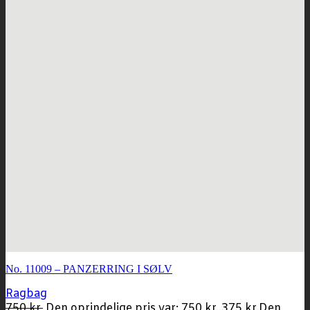
No. 11009 – PANZERRING I SØLV
Ragbag
750
kr.
Den oprindelige pris var: 750 kr..
375
kr.
Den