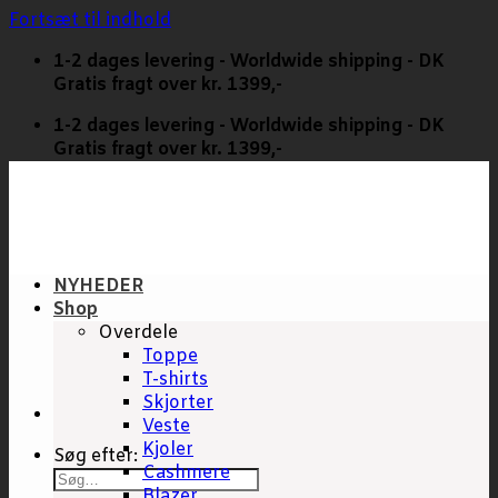
Fortsæt til indhold
1-2 dages levering - Worldwide shipping - DK
Gratis fragt over kr. 1399,-
1-2 dages levering - Worldwide shipping - DK
Gratis fragt over kr. 1399,-
NYHEDER
Shop
Overdele
Toppe
T-shirts
Skjorter
Veste
Kjoler
Søg efter:
Cashmere
Blazer