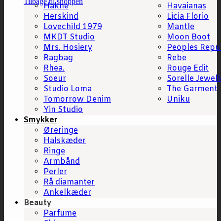
Tilbage til shoppen
Hakne
Havaianas
Herskind
Licia Florio
Lovechild 1979
Mantle
MKDT Studio
Moon Boot
Mrs. Hosiery
Peoples Repu
Ragbag
Rebe
Rhea.
Rouge Edit
Soeur
Sorelle Jewell
Studio Loma
The Garment
Tomorrow Denim
Uniku
Yin Studio
Smykker
Øreringe
Halskæder
Ringe
Armbånd
Perler
Rå diamanter
Ankelkæder
Beauty
Parfume