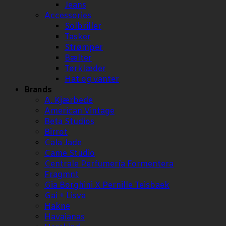
Jeans
Accessories
Solbriller
Tasker
Strømper
Bælter
Tørklæder
Hat og vanter
Brands
A. Kjærbede
American Vintage
Beta Studios
Birrot
Cala Jade
Came Studio
Centrale Perfumería Formentera
Fragmnt
Gia Borghini X Pernille Teisbaek
Gai + Lisva
Hakne
Havaianas