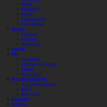
Ringe
Armbånd
Perler
Rå diamanter
Ankelkæder
Beauty
Parfume
Skincare
Nail polish
Interiør
Sko
Havaianas
Sandaler & Stiletter
Støvler
Moon Boot
STYLING SESSION
Om Styling Session
Book
Min Profil
Gavekort
UDSALG