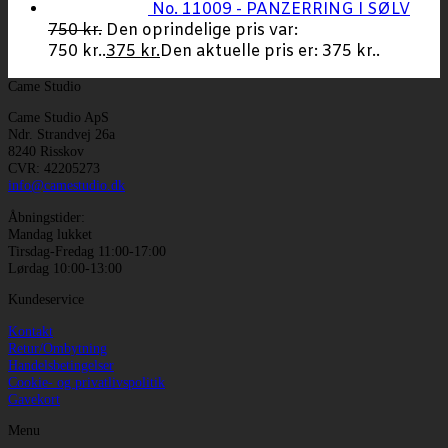
No. 11009 - PANZERRING I SØLV
750
kr.
Den oprindelige pris var:
750 kr..
375
kr.
Den aktuelle pris er: 375 kr..
Came Studio
Came Studio ApS
Ndr. Strandvej 26a
8240 Risskov
CVR: 42205273
info@camestudio.dk
Åbningstider:
Mandag lukket
Tirsdag-Fredag 11:00-17:00
Lørdag 10:00-13:00
Kundeservice
Kontakt
Retur/Ombytning
Handelsbetingelser
Cookie- og privatlivspolitik
Gavekort
Menu