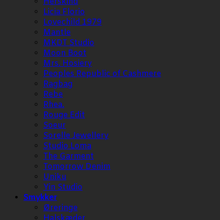
Herskind
Licia Florio
Lovechild 1979
Mantle
MKDT Studio
Moon Boot
Mrs. Hosiery
Peoples Republic of Cashmere
Ragbag
Rebe
Rhea.
Rouge Edit
Soeur
Sorelle Jewellery
Studio Loma
The Garment
Tomorrow Denim
Uniku
Yin Studio
Smykker
Øreringe
Halskæder