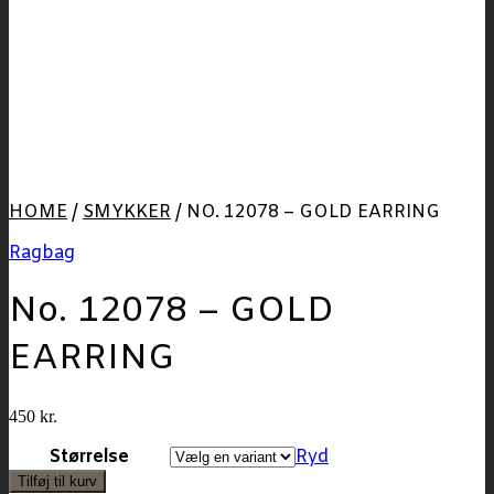
HOME
/
SMYKKER
/
NO. 12078 – GOLD EARRING
Ragbag
No. 12078 – GOLD
EARRING
450
kr.
Størrelse
Ryd
Tilføj til kurv