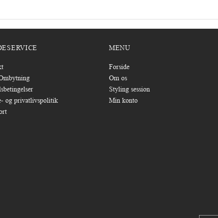
DESERVICE
MENU
kt
Forside
/Ombytning
Om os
sbetingelser
Styling session
- og privatlivspolitik
Min konto
ort