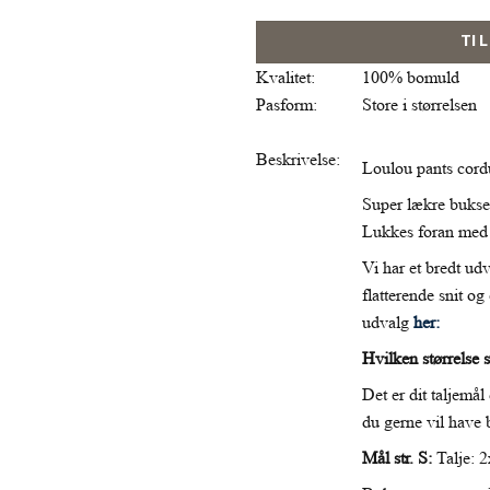
TI
Kvalitet:
100% bomuld
Pasform:
Store i størrelsen
Beskrivelse:
Loulou pants cordu
Super lækre bukser
Lukkes foran med 
Vi har et bredt ud
flatterende snit og
udvalg
her:
Hvilken størrelse 
Det er dit taljemål
du gerne vil have 
Mål str. S:
Talje: 