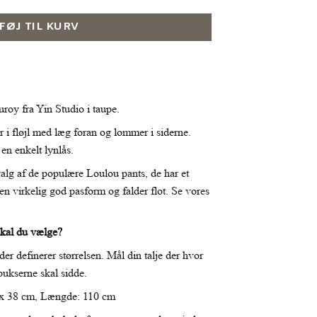
LFØJ TIL KURV
roy fra Yin Studio i taupe.
 i fløjl med læg foran og lommer i siderne.
en enkelt lynlås.
valg af de populære Loulou pants, de har et
 en virkelig god pasform og falder flot. Se vores
skal du vælge?
 der definerer størrelsen. Mål din talje der hvor
bukserne skal sidde.
2x 38 cm, Længde: 110 cm