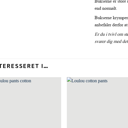
Bukserne er store i
end normalt.
Bukserne krymper 
anbefaler derfor a
Er du i tvivl om st
svarer dig med d
TERESSERET I…