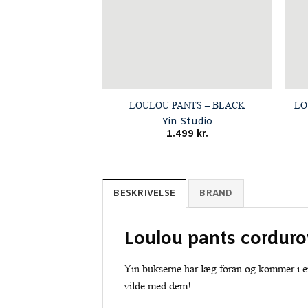
LOULOU PANTS – BLACK
LO
Yin Studio
1.499
kr.
BESKRIVELSE
BRAND
Loulou pants corduro
Yin bukserne har læg foran og kommer i en l
vilde med dem!