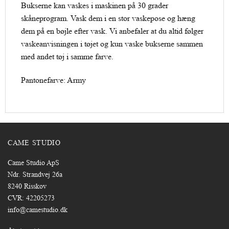
Bukserne kan vaskes i maskinen på 30 grader
skåneprogram. Vask dem i en stor vaskepose og hæng
dem på en bøjle efter vask. Vi anbefaler at du altid følger
vaskeanvisningen i tøjet og kun vaske bukserne sammen
med andet tøj i samme farve.
Pantonefarve: Army
CAME STUDIO
Came Studio ApS
Ndr. Strandvej 26a
8240 Risskov
CVR: 42205273
info@camestudio.dk