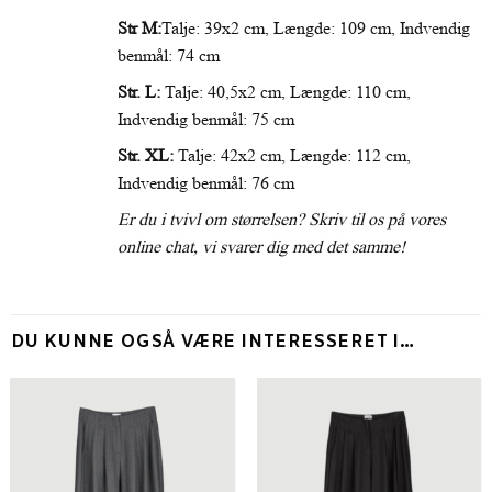
Str M:
Talje: 39x2 cm, Længde: 109 cm, Indvendig
benmål: 74 cm
Str. L:
Talje: 40,5x2 cm, Længde: 110 cm,
Indvendig benmål: 75 cm
Str. XL:
Talje: 42x2 cm, Længde: 112 cm,
Indvendig benmål: 76 cm
Er du i tvivl om størrelsen? Skriv til os på vores
FÅ 10% RABAT
online chat, vi svarer dig med det samme!
Tilmeld dig vores nyhedsbrev og få nyheder, særtilbud
og inspiration direkte i din indbakke.
DU KUNNE OGSÅ VÆRE INTERESSERET I…