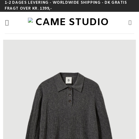
Fortsæt
1-2 DAGES LEVERING - WORLDWIDE SHIPPING - DK GRATIS
FRAGT OVER KR. 1399,-
til
indhold