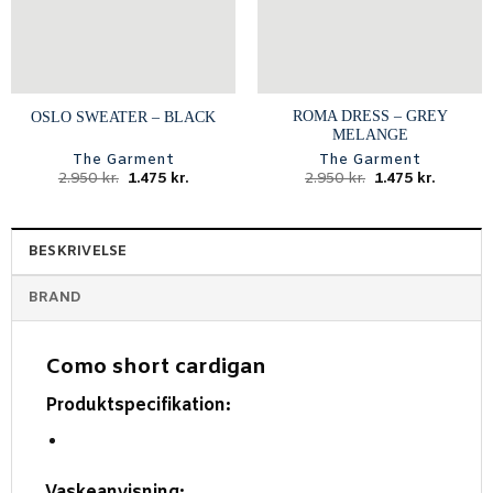
ROMA DRESS – GREY
OSLO SWEATER – BLACK
MELANGE
The Garment
The Garment
Den
Den
Den
Den
2.950
kr.
1.475
kr.
2.950
kr.
1.475
kr.
oprindelige
aktuelle
oprindelige
aktuell
pris
pris
pris
pris
var:
er:
var:
er:
2.950 kr..
1.475 kr..
2.950 kr..
1.475 kr.
BESKRIVELSE
BRAND
Como short cardigan
Produktspecifikation:
Vaskeanvisning: