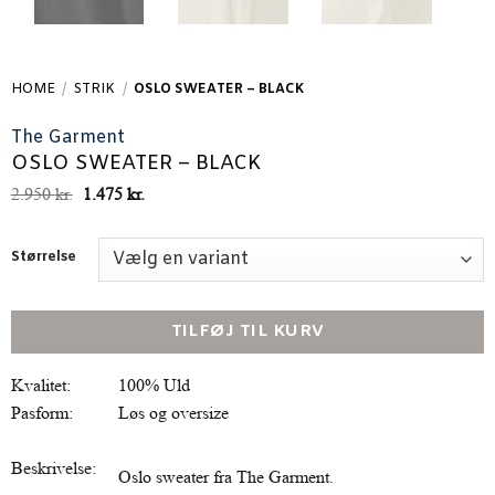
HOME
/
STRIK
/
OSLO SWEATER – BLACK
The Garment
OSLO SWEATER – BLACK
Den
Den
2.950
kr.
1.475
kr.
oprindelige
aktuelle
pris
pris
var:
er:
Størrelse
2.950 kr..
1.475 kr..
TILFØJ TIL KURV
Kvalitet:
100% Uld
Pasform:
Løs og oversize
Beskrivelse:
Oslo sweater fra The Garment.