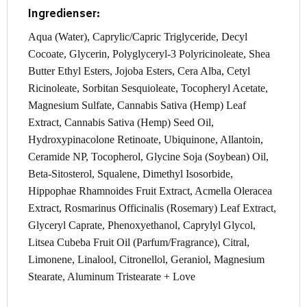
Ingredienser:
Aqua (Water), Caprylic/Capric Triglyceride, Decyl
Cocoate, Glycerin, Polyglyceryl-3 Polyricinoleate, Shea
Butter Ethyl Esters, Jojoba Esters, Cera Alba, Cetyl
Ricinoleate, Sorbitan Sesquioleate, Tocopheryl Acetate,
Magnesium Sulfate, Cannabis Sativa (Hemp) Leaf
Extract, Cannabis Sativa (Hemp) Seed Oil,
Hydroxypinacolone Retinoate, Ubiquinone, Allantoin,
Ceramide NP, Tocopherol, Glycine Soja (Soybean) Oil,
Beta-Sitosterol, Squalene, Dimethyl Isosorbide,
Hippophae Rhamnoides Fruit Extract, Acmella Oleracea
Extract, Rosmarinus Officinalis (Rosemary) Leaf Extract,
Glyceryl Caprate, Phenoxyethanol, Caprylyl Glycol,
Litsea Cubeba Fruit Oil (Parfum/Fragrance), Citral,
Limonene, Linalool, Citronellol, Geraniol, Magnesium
Stearate, Aluminum Tristearate + Love