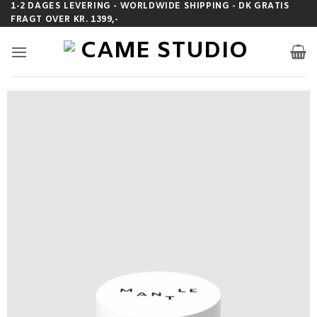
Fortsæt
1-2 DAGES LEVERING - WORLDWIDE SHIPPING - DK GRATIS
FRAGT OVER KR. 1399,-
til
indhold