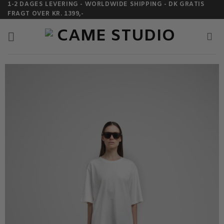
Fortsæt
1-2 DAGES LEVERING - WORLDWIDE SHIPPING - DK GRATIS
FRAGT OVER KR. 1399,-
til
indhold