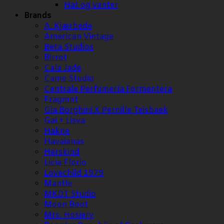
Hat og vanter
Brands
A. Kjærbede
American Vintage
Beta Studios
Birrot
Cala Jade
Came Studio
Centrale Perfumería Formentera
Fragmnt
Gia Borghini X Pernille Teisbaek
Gai + Lisva
Hakne
Havaianas
Herskind
Licia Florio
Lovechild 1979
Mantle
MKDT Studio
Moon Boot
Mrs. Hosiery