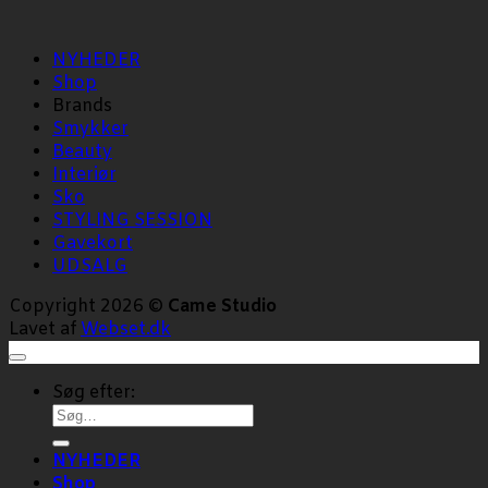
NYHEDER
Shop
Brands
Smykker
Beauty
Interiør
Sko
STYLING SESSION
Gavekort
UDSALG
Copyright 2026 ©
Came Studio
Lavet af
Webset.dk
Søg efter:
NYHEDER
Shop