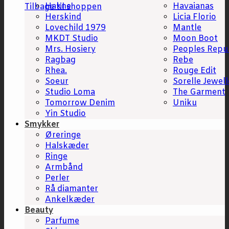
Hakne
Havaianas
Tilbage til shoppen
Herskind
Licia Florio
Lovechild 1979
Mantle
MKDT Studio
Moon Boot
Mrs. Hosiery
Peoples Repu
Ragbag
Rebe
Rhea.
Rouge Edit
Soeur
Sorelle Jewell
Studio Loma
The Garment
Tomorrow Denim
Uniku
Yin Studio
Smykker
Øreringe
Halskæder
Ringe
Armbånd
Perler
Rå diamanter
Ankelkæder
Beauty
Parfume