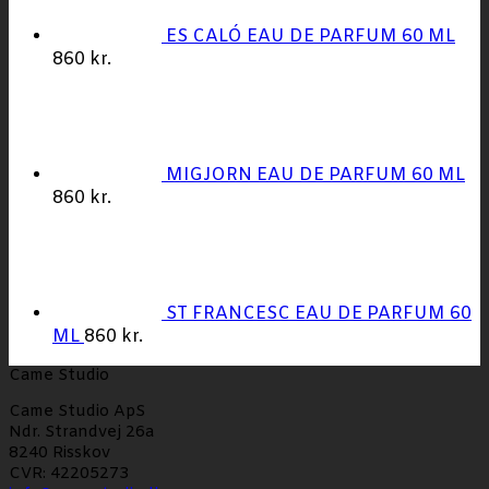
ES CALÓ EAU DE PARFUM 60 ML
860
kr.
MIGJORN EAU DE PARFUM 60 ML
860
kr.
ST FRANCESC EAU DE PARFUM 60
ML
860
kr.
Came Studio
Came Studio ApS
Ndr. Strandvej 26a
8240 Risskov
CVR: 42205273