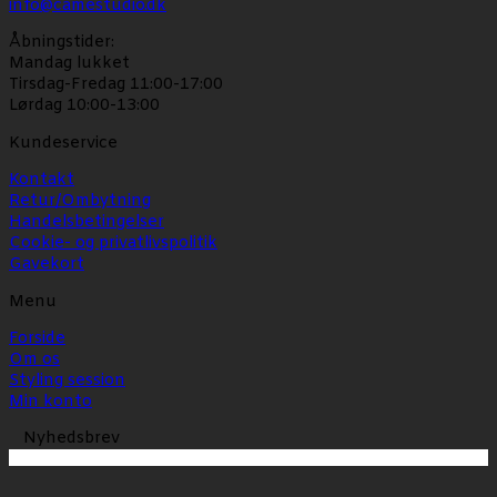
info@camestudio.dk
Åbningstider:
Mandag lukket
Tirsdag-Fredag 11:00-17:00
Lørdag 10:00-13:00
Kundeservice
Kontakt
Retur/Ombytning
Handelsbetingelser
Cookie- og privatlivspolitik
Gavekort
Menu
Forside
Om os
Styling session
Min konto
Nyhedsbrev