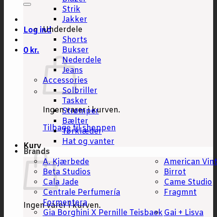
Strik
Jakker
Underdele
Log ind
Shorts
Bukser
0
kr.
Nederdele
Jeans
Accessories
Solbriller
Tasker
Ingen varer i kurven.
Strømper
Bælter
Tilbage til shoppen
Tørklæder
Hat og vanter
Kurv
Brands
A. Kjærbede
American Vin
Beta Studios
Birrot
Cala Jade
Came Studio
Centrale Perfumería
Fragmnt
Formentera
Ingen varer i kurven.
Gia Borghini X Pernille Teisbaek
Gai + Lisva