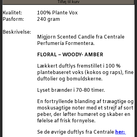
Tilføj til kurv
Kvalitet:
100% Plante Vox
Pasform:
240 gram
Beskrivelse:
Migjorn Scented Candle fra Centrale
Perfumería Formentera.
FLORAL – WOODY- AMBER
Lækkert duftlys fremstillet i 100 %
plantebaseret voks (kokos og raps), fine
duftolier og bomuldskerne.
Lyset brænder i 70-80 timer.
En fortryllende blanding af træagtige og
moskusagtige noter med et strejf af sort
peber, der løfter humøret og skaber en
følelse af frisk fornyelse.
Se de øvrige duftlys fra Centrale
her: