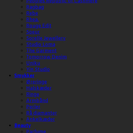
Peoples Republic of Cashmere
Ragbag
Rebe
Rhea.
Rouge Edit
Soeur
Sorelle Jewellery
Studio Loma
The Garment
Tomorrow Denim
Uniku
Yin Studio
Smykker
Øreringe
Halskæder
Ringe
Armbånd
Perler
Rå diamanter
Ankelkæder
Beauty
Parfume