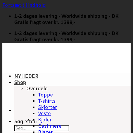
Fortsæt til indhold
1-2 dages levering - Worldwide shipping - DK
Gratis fragt over kr. 1399,-
1-2 dages levering - Worldwide shipping - DK
Gratis fragt over kr. 1399,-
NYHEDER
Shop
Overdele
Toppe
T-shirts
Skjorter
Veste
Kjoler
Søg efter:
Cashmere
Blazer