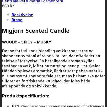
Centrale Perfumería Formentera
860
kr.
Beskrivelse
Brand
Migjorn Scented Candle
WOODY – SPICY – MUSKY
Denne fortryllende blanding vækker sanserne og
skaber en symfoni af ro og vitalitet, der efterlader en
følelse af fornyelse. En beroligende aroma skyller
trætheden væk, løfter humøret og genopliver sjælen.
Når den opleves aromatisk, lindrer sort peber-æterisk
olie nænsomt spændte følelser, mens balsamiske noter
tilfører en forfriskende kølighed, der føles både
afslappende og opkvikkende.
Produktspecifikation:
100% plant based wax (coconut and rapeseed), fine fragrance