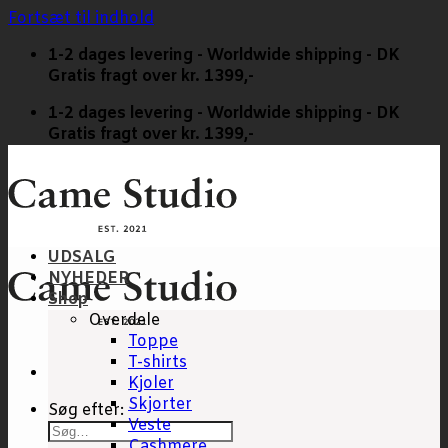
Fortsæt til indhold
1-2 dages levering - Worldwide shipping - DK
Gratis fragt over kr. 1399,-
1-2 dages levering - Worldwide shipping - DK
Gratis fragt over kr. 1399,-
UDSALG
NYHEDER
Shop
Overdele
Toppe
T-shirts
Kjoler
Skjorter
Søg efter:
Veste
Cashmere