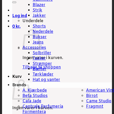
Blazer
Strik
Jakker
Log ind
Underdele
Shorts
0
kr.
Nederdele
Bukser
Jeans
Accessories
Solbriller
Ingen varer i kurven.
Tasker
Strømper
Tilbage til shoppen
Bælter
Tørklæder
Kurv
Hat og vanter
Brands
A. Kjærbede
American Vin
Beta Studios
Birrot
Cala Jade
Came Studio
Centrale Perfumería
Fragmnt
Ingen varer i kurven.
Formentera