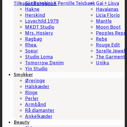
Gia Borghini X Pernille Teisbaek
Gai + Lisva
Tilbage til shoppen
Hakne
Havaianas
Herskind
Licia Florio
Lovechild 1979
Mantle
MKDT Studio
Moon Boot
Mrs. Hosiery
Peoples Repu
Ragbag
Rebe
Rhea.
Rouge Edit
Soeur
Sorelle Jewell
Studio Loma
The Garment
Tomorrow Denim
Uniku
Yin Studio
Smykker
Øreringe
Halskæder
Ringe
Perler
Armbånd
Rå diamanter
Ankelkæder
Beauty