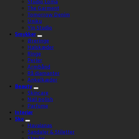
Studio Loma
The Garment
Tomorrow Denim
Uniku
Yin Studio
Smykker
Øreringe
Halskæder
Ringe
Perler
Armbånd
Rå diamanter
Ankelkæder
Beauty
Skincare
Nail polish
Parfume
Interiør
Sko
Havaianas
Sandaler & Stiletter
Støvler