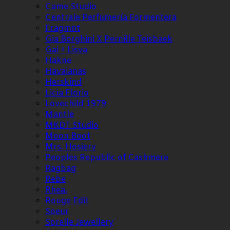
Came Studio
Centrale Perfumería Formentera
Fragmnt
Gia Borghini X Pernille Teisbaek
Gai + Lisva
Hakne
Havaianas
Herskind
Licia Florio
Lovechild 1979
Mantle
MKDT Studio
Moon Boot
Mrs. Hosiery
Peoples Republic of Cashmere
Ragbag
Rebe
Rhea.
Rouge Edit
Soeur
Sorelle Jewellery