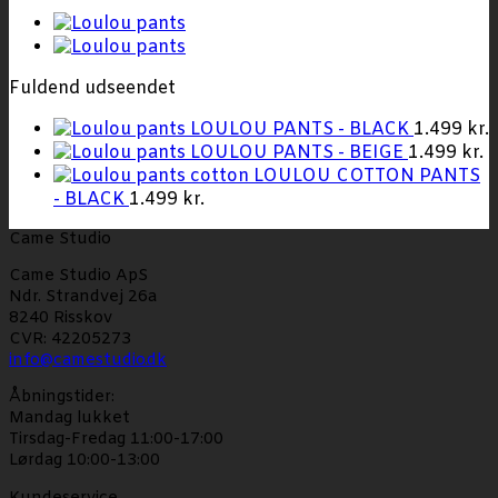
Fuldend udseendet
LOULOU PANTS - BLACK
1.499
kr.
LOULOU PANTS - BEIGE
1.499
kr.
LOULOU COTTON PANTS
- BLACK
1.499
kr.
Came Studio
Came Studio ApS
Ndr. Strandvej 26a
8240 Risskov
CVR: 42205273
info@camestudio.dk
Åbningstider:
Mandag lukket
Tirsdag-Fredag 11:00-17:00
Lørdag 10:00-13:00