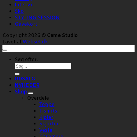
Interiør
Sko
STYLING SESSION
Gavekort
Copyright 2026 ©
Came Studio
Lavet af
Webset.dk
Søg efter:
UDSALG
NYHEDER
Shop
Overdele
Toppe
T-shirts
Kjoler
Skjorter
Veste
Cashmere