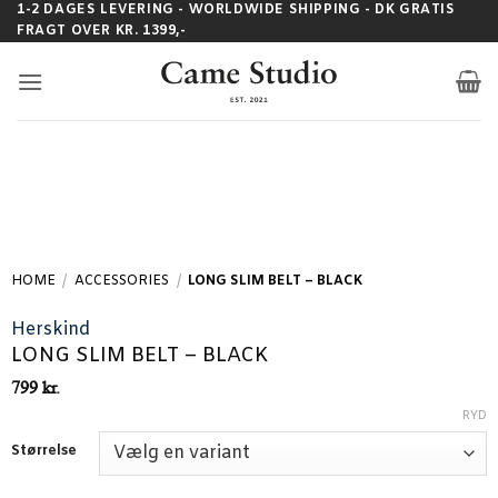
Fortsæt
1-2 DAGES LEVERING - WORLDWIDE SHIPPING - DK GRATIS
FRAGT OVER KR. 1399,-
til
indhold
HOME
/
ACCESSORIES
/
LONG SLIM BELT – BLACK
Herskind
LONG SLIM BELT – BLACK
799
kr.
RYD
Størrelse