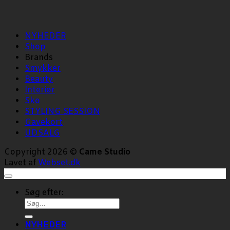
NYHEDER
Shop
Brands
Smykker
Beauty
Interiør
Sko
STYLING SESSION
Gavekort
UDSALG
Copyright 2026 ©
Came Studio
Lavet af
Webset.dk
Søg efter:
NYHEDER