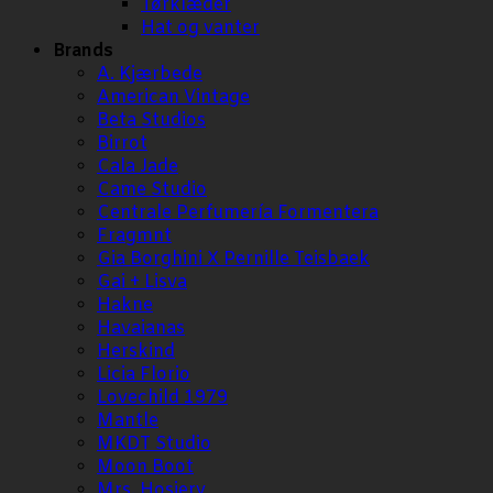
Tørklæder
Hat og vanter
Brands
A. Kjærbede
American Vintage
Beta Studios
Birrot
Cala Jade
Came Studio
Centrale Perfumería Formentera
Fragmnt
Gia Borghini X Pernille Teisbaek
Gai + Lisva
Hakne
Havaianas
Herskind
Licia Florio
Lovechild 1979
Mantle
MKDT Studio
Moon Boot
Mrs. Hosiery