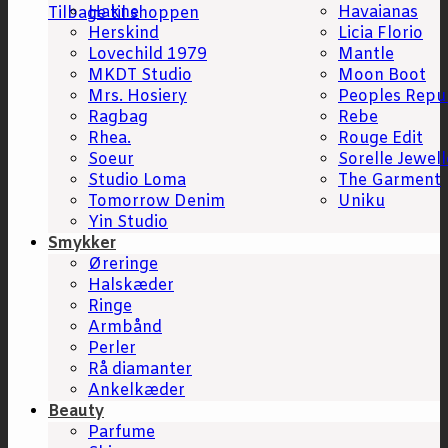
Hakne
Havaianas
Tilbage til shoppen
Herskind
Licia Florio
Lovechild 1979
Mantle
MKDT Studio
Moon Boot
Mrs. Hosiery
Peoples Repu
Ragbag
Rebe
Rhea.
Rouge Edit
Soeur
Sorelle Jewell
Studio Loma
The Garment
Tomorrow Denim
Uniku
Yin Studio
Smykker
Øreringe
Halskæder
Ringe
Armbånd
Perler
Rå diamanter
Ankelkæder
Beauty
Parfume