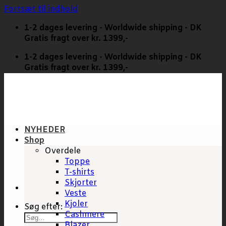
Fortsæt til indhold
1-2 dages levering - Worldwide shipping - DK
Gratis fragt over kr. 1399,-
1-2 dages levering - Worldwide shipping - DK
Gratis fragt over kr. 1399,-
NYHEDER
Shop
Overdele
Toppe
T-shirts
Skjorter
Veste
Kjoler
Søg efter:
Cashmere
Blazer