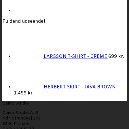
Fuldend udseendet
LARSSON T-SHIRT - CREME
699
kr.
HERBERT SKIRT - JAVA BROWN
1.499
kr.
Came Studio
Came Studio ApS
Ndr. Strandvej 26a
8240 Risskov