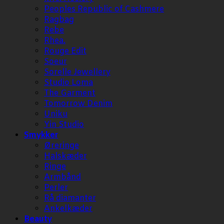
Peoples Republic of Cashmere
Ragbag
Rebe
Rhea.
Rouge Edit
Soeur
Sorelle Jewellery
Studio Loma
The Garment
Tomorrow Denim
Uniku
Yin Studio
Smykker
Øreringe
Halskæder
Ringe
Armbånd
Perler
Rå diamanter
Ankelkæder
Beauty