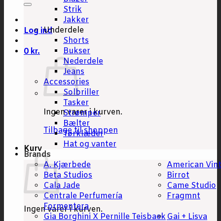
Strik
Jakker
Underdele
Log ind
Shorts
Bukser
0
kr.
Nederdele
Jeans
Accessories
Solbriller
Tasker
Ingen varer i kurven.
Strømper
Bælter
Tilbage til shoppen
Tørklæder
Hat og vanter
Kurv
Brands
A. Kjærbede
American Vin
Beta Studios
Birrot
Cala Jade
Came Studio
Centrale Perfumería
Fragmnt
Formentera
Ingen varer i kurven.
Gia Borghini X Pernille Teisbaek
Gai + Lisva