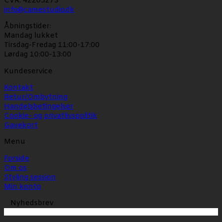
CVR: 42205273
info@camestudio.dk
Åbningstider:
Mandag lukket
Tirsdag-Fredag 11:00-17:00
Lørdag 10:00-13:00
Kundeservice
Kontakt
Retur/Ombytning
Handelsbetingelser
Cookie- og privatlivspolitik
Gavekort
Menu
Forside
Om os
Styling session
Min konto
Nyhedsbrev