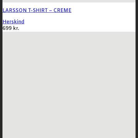
LARSSON T-SHIRT – CREME
Herskind
699
kr.