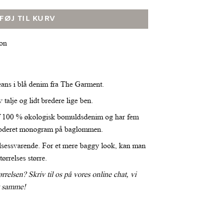
LFØJ TIL KURV
ton
eans i blå denim fra The Garment.
 talje og lidt bredere lige ben.
 af 100 % økologisk bomuldsdenim og har fem
roderet monogram på baglommen.
elsessvarende. For et mere baggy look, kan man
tørrelses større.
ørrelsen? Skriv til os på vores online chat, vi
t samme!