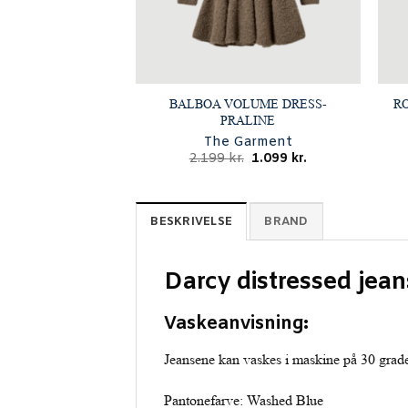
BALBOA VOLUME DRESS-
R
PRALINE
The Garment
Den
Den
2.199
kr.
1.099
kr.
oprindelige
aktuelle
pris
pris
var:
er:
2.199 kr..
1.099 kr..
BESKRIVELSE
BRAND
Darcy distressed jean
Vaskeanvisning:
Jeansene kan vaskes i maskine på 30 grade
Pantonefarve: Washed Blue