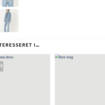
TERESSERET I…
LE