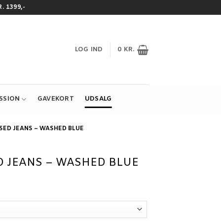
 1399,-
LOG IND
0
KR.
ESSION
GAVEKORT
UDSALG
SED JEANS – WASHED BLUE
D JEANS – WASHED BLUE