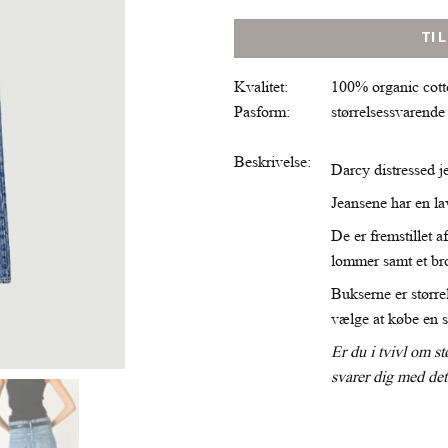
TI
Kvalitet:
100% organic cot
Pasform:
størrelsessvarende
Beskrivelse:
Darcy distressed j
Jeansene har en lav
De er fremstillet
lommer samt et b
Bukserne er størr
vælge at købe en s
Er du i tvivl om st
svarer dig med de