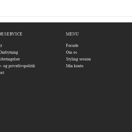
DESERVICE
MENU
kt
Forside
/Ombytning
Om os
sbetingelser
Styling session
- og privatlivspolitik
Min konto
ort