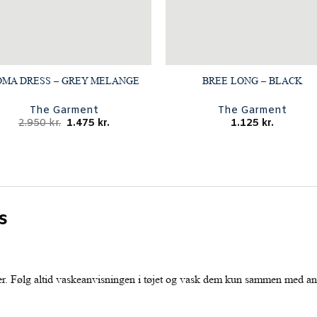
OMA DRESS – GREY MELANGE
BREE LONG – BLACK
The Garment
The Garment
Den
Den
2.950
kr.
1.475
kr.
1.125
kr.
oprindelige
aktuelle
pris
pris
var:
er:
2.950 kr..
1.475 kr..
s
r. Følg altid vaskeanvisningen i tøjet og vask dem kun sammen med an