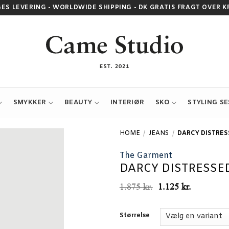
GES LEVERING - WORLDWIDE SHIPPING - DK GRATIS FRAGT OVER KR.
SMYKKER
BEAUTY
INTERIØR
SKO
STYLING S
HOME
/
JEANS
/
DARCY DISTRES
The Garment
DARCY DISTRESSE
Den
Den
1.875
kr.
1.125
kr.
oprindelige
aktuelle
pris
pris
var:
er:
Størrelse
1.875 kr..
1.125 kr..