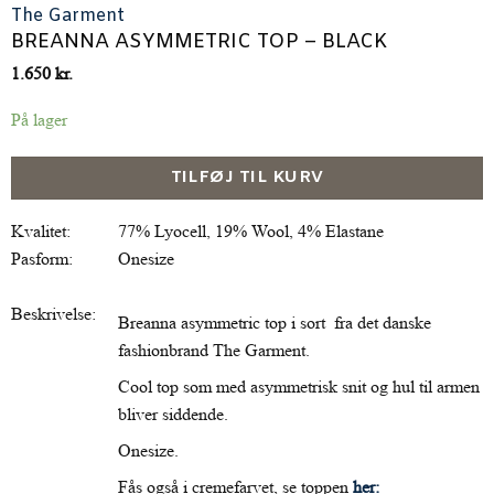
The Garment
BREANNA ASYMMETRIC TOP – BLACK
1.650
kr.
På lager
TILFØJ TIL KURV
Kvalitet:
77% Lyocell, 19% Wool, 4% Elastane
Pasform:
Onesize
Beskrivelse:
Breanna asymmetric top i sort fra det danske
fashionbrand The Garment.
Cool top som med asymmetrisk snit og hul til armen
bliver siddende.
Onesize.
Fås også i cremefarvet, se toppen
her: