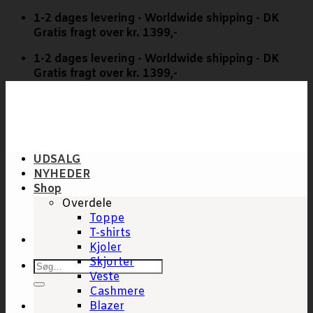
Fortsæt
1-2 dages levering - Worldwide shipping - DK
til
Gratis fragt over kr. 1399,-
indhold
1-2 dages levering - Worldwide shipping - DK
Gratis fragt over kr. 1399,-
UDSALG
NYHEDER
Shop
Overdele
Toppe
T-shirts
Kjoler
Skjorter
Søg
Veste
efter:
Cashmere
Blazer