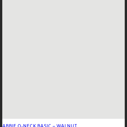
ABBIE O-NECK BASIC – WALNUT