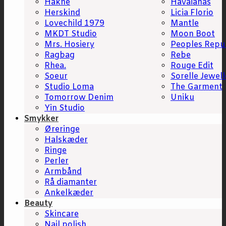
Hakne
Havaianas
Herskind
Licia Florio
Lovechild 1979
Mantle
MKDT Studio
Moon Boot
Mrs. Hosiery
Peoples Repu
Ragbag
Rebe
Rhea.
Rouge Edit
Soeur
Sorelle Jewell
Studio Loma
The Garment
Tomorrow Denim
Uniku
Yin Studio
Smykker
Øreringe
Halskæder
Ringe
Perler
Armbånd
Rå diamanter
Ankelkæder
Beauty
Skincare
Nail polish