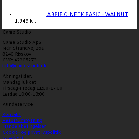
ABBIE O-NECK BASIC - WALNUT
1.949
kr.
Came Studio
Came Studio ApS
Ndr. Strandvej 26a
8240 Risskov
CVR: 42205273
info@camestudio.dk
Åbningstider:
Mandag lukket
Tirsdag-Fredag 11:00-17:00
Lørdag 10:00-13:00
Kundeservice
Kontakt
Retur/Ombytning
Handelsbetingelser
Cookie- og privatlivspolitik
Gavekort