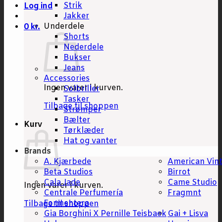
Strik
Log ind
Jakker
Underdele
0
kr.
Shorts
Nederdele
Bukser
Jeans
Accessories
Ingen varer i kurven.
Solbriller
Tasker
Tilbage til shoppen
Strømper
Bælter
Kurv
Tørklæder
Hat og vanter
Brands
A. Kjærbede
American Vin
Beta Studios
Birrot
Cala Jade
Came Studio
Ingen varer i kurven.
Centrale Perfumería
Fragmnt
Formentera
Tilbage til shoppen
Gia Borghini X Pernille Teisbaek
Gai + Lisva