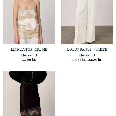
LINNEA TOP- CREME
LOTUS PANTS – WHITE
Herskind
Herskind
Den
Den
1.299
kr.
1.699
kr.
1.020
kr.
oprindelige
aktuell
pris
pris
var:
er:
1.699 kr..
1.020 kr.