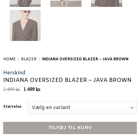
HOME
/
BLAZER
/
INDIANA OVERSIZED BLAZER – JAVA BROWN
Herskind
INDIANA OVERSIZED BLAZER – JAVA BROWN
Den
Den
2.499
kr.
1.499
kr.
oprindelige
aktuelle
pris
pris
var:
er:
Størrelse
2.499 kr..
1.499 kr..
TILFØJ TIL KURV