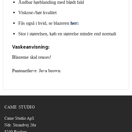
Åndbar hørblanding med blødt fald
Viskose-/hør kvalitet
Fås også i hvid, se blazeren
her:
Stor i størrelsen, køb en størrelse mindre end normalt
Vaskeanvisning:
Blazerne skal renses!
Pantonefarve: Java brown
CAME STUDIO
Came Studio ApS
Ndr. Strandvej 26a
8240 Risskov