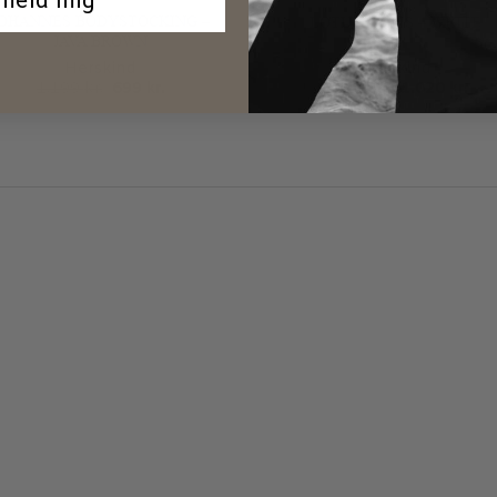
lmeld mig
JOHANNES BODYSTOCKING –
LOTUS PANTS – WHITE
JAVA BROWN
Herskind
Herskind
Den
Den
Den
De
1.199
kr.
699
kr.
1.699
kr.
1.020
kr.
oprindelige
aktuelle
oprindelige
akt
pris
pris
pris
pris
var:
er:
var:
er:
1.199 kr..
699 kr..
1.699 kr..
1.02
: