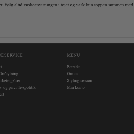
r. Følg altid vaskeanvisningen i tøjet og vask kun toppen sammen med 
DESERVICE
MENU
kt
Forside
/Ombytning
Om os
sbetingelser
Styling session
- og privatlivspolitik
Min konto
ort