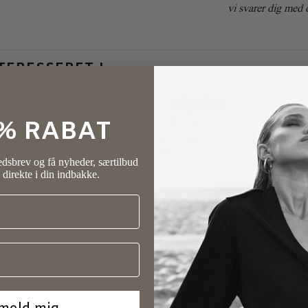
vi svarer dig med
TERESSERET I…
0% RABAT
LE
SALE
dsbrev og få nyheder, særtilbud
 direkte i din indbakke.