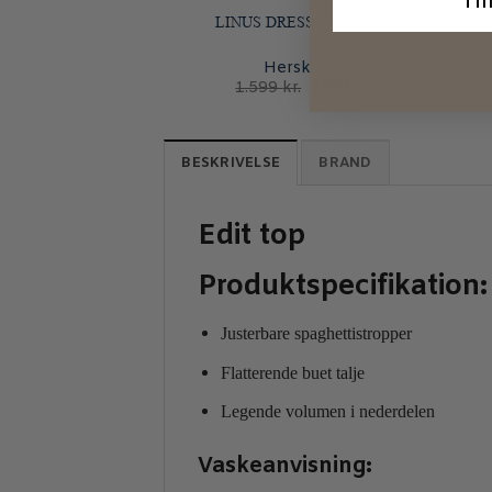
Ti
LINUS DRESS – CREME
Herskind
Den
Den
1.599
kr.
799
kr.
oprindelige
aktuelle
pris
pris
var:
er:
1.599 kr..
799 kr..
BESKRIVELSE
BRAND
Edit top
Produktspecifikation
Justerbare spaghettistropper
Flatterende buet talje
Legende volumen i nederdelen
Vaskeanvisning: