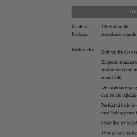
TI
Kvalitet:
100% bomuld
Pasform:
størrelsessvarende
Beskrivelse:
Edit top fra det d
Elegante sommerto
struktureret peplu
smukt fald.
De justerbare spag
den buede taljelinje
Perfekt til både h
med Sylvia pants f
Modellen på billed
Hvis du er i tvivl 