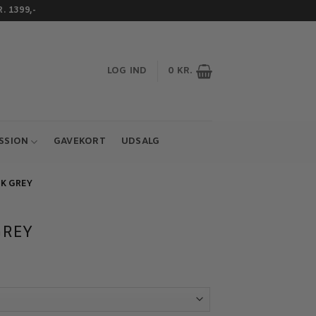
 1399,-
LOG IND
0
KR.
ESSION
GAVEKORT
UDSALG
NK GREY
GREY