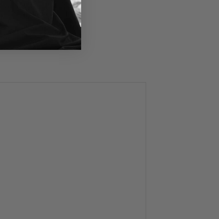
n
uelle
0 kr..