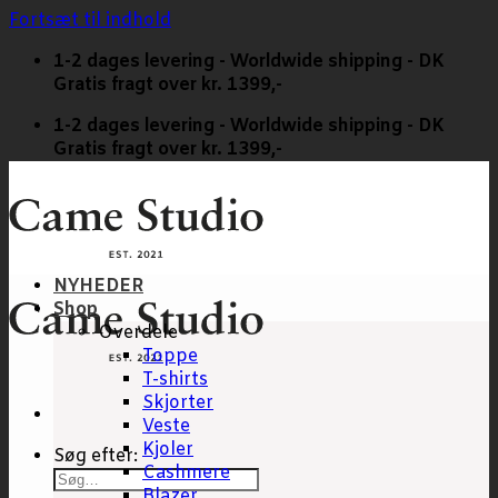
Fortsæt til indhold
1-2 dages levering - Worldwide shipping - DK
Gratis fragt over kr. 1399,-
1-2 dages levering - Worldwide shipping - DK
Gratis fragt over kr. 1399,-
NYHEDER
Shop
Overdele
Toppe
T-shirts
Skjorter
Veste
Kjoler
Søg efter:
Cashmere
Blazer