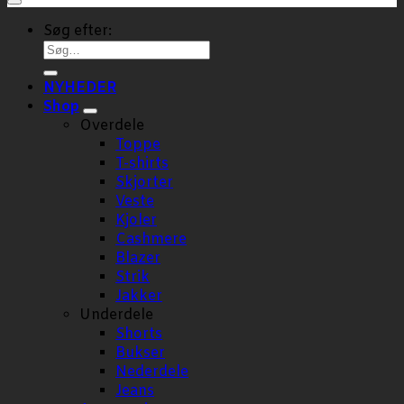
Søg efter:
NYHEDER
Shop
Overdele
Toppe
T-shirts
Skjorter
Veste
Kjoler
Cashmere
Blazer
Strik
Jakker
Underdele
Shorts
Bukser
Nederdele
Jeans