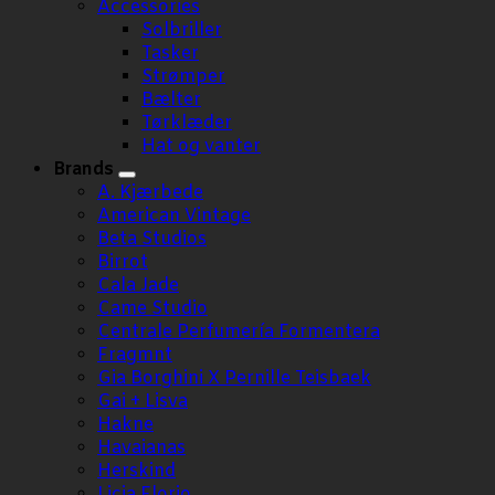
Accessories
Solbriller
Tasker
Strømper
Bælter
Tørklæder
Hat og vanter
Brands
A. Kjærbede
American Vintage
Beta Studios
Birrot
Cala Jade
Came Studio
Centrale Perfumería Formentera
Fragmnt
Gia Borghini X Pernille Teisbaek
Gai + Lisva
Hakne
Havaianas
Herskind
Licia Florio