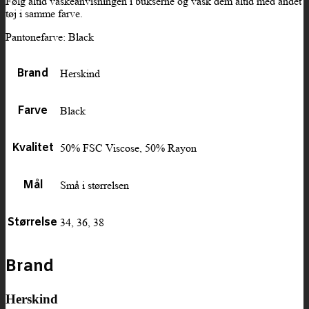
Følg altid vaskeanvisningen i bukserne og vask dem altid med andet
tøj i samme farve.
Pantonefarve: Black
Brand
Herskind
Farve
Black
Kvalitet
50% FSC Viscose, 50% Rayon
Mål
Små i størrelsen
Størrelse
34, 36, 38
Brand
Herskind