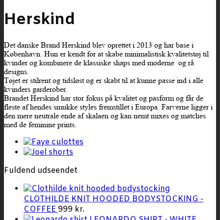
Herskind
Det danske Brand Herskind blev oprettet i 2013 og har base i
København. Hun er kendt for at skabe minimalistisk kvalitetstøj til
kvinder og kombinere de klassiske shaps med moderne og rå
designs.
Tøjet er stilrent og tidsløst og er skabt til at kunne passe ind i alle
kvinders garderober.
Brandet Herskind har stor fokus på kvalitet og pasform og får de
fleste af hendes smukke styles fremstillet i Europa. Farverne ligger i
den mere neutrale ende af skalaen og kan nemt mixes og matches
med de feminine prints.
Fuldend udseendet
CLOTHILDE KNIT HOODED BODYSTOCKING -
COFFEE
999
kr.
LEONARDO SHIRT - WHITE