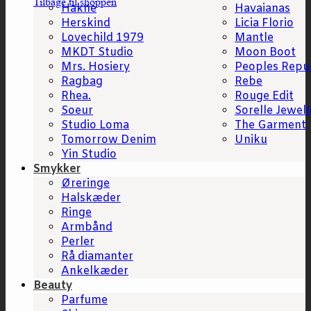
Tilbage til shoppen
Hakne
Havaianas
Herskind
Licia Florio
Lovechild 1979
Mantle
MKDT Studio
Moon Boot
Mrs. Hosiery
Peoples Repu
Ragbag
Rebe
Rhea.
Rouge Edit
Soeur
Sorelle Jewell
Studio Loma
The Garment
Tomorrow Denim
Uniku
Yin Studio
Smykker
Øreringe
Halskæder
Ringe
Armbånd
Perler
Rå diamanter
Ankelkæder
Beauty
Parfume