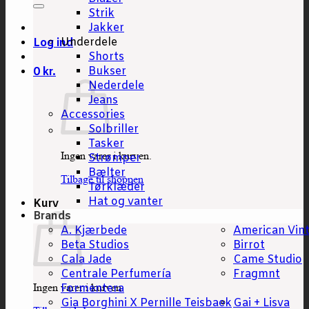
Strik
Jakker
Underdele
Log ind
Shorts
Bukser
0
kr.
Nederdele
Jeans
Accessories
Solbriller
Tasker
Ingen varer i kurven.
Strømper
Bælter
Tilbage til shoppen
Tørklæder
Hat og vanter
Kurv
Brands
A. Kjærbede
American Vin
Beta Studios
Birrot
Cala Jade
Came Studio
Centrale Perfumería
Fragmnt
Ingen varer i kurven.
Formentera
Gia Borghini X Pernille Teisbaek
Gai + Lisva