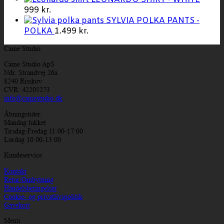
999
kr.
SYLVIA POLKA PANTS -
POLKA
1.499
kr.
Came Studio
Came Studio ApS
Ndr. Strandvej 26a
8240 Risskov
CVR: 42205273
info@camestudio.dk
Åbningstider:
Mandag lukket
Tirsdag-Fredag 11:00-17:00
Lørdag 10:00-13:00
Kundeservice
Kontakt
Retur/Ombytning
Handelsbetingelser
Cookie- og privatlivspolitik
Gavekort
Menu