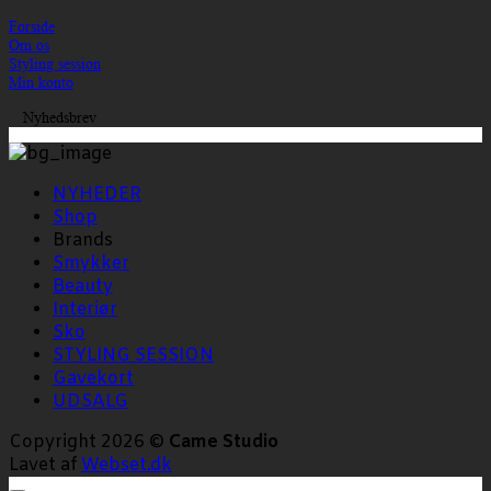
Forside
Om os
Styling session
Min konto
Nyhedsbrev
NYHEDER
Shop
Brands
Smykker
Beauty
Interiør
Sko
STYLING SESSION
Gavekort
UDSALG
Copyright 2026 ©
Came Studio
Lavet af
Webset.dk